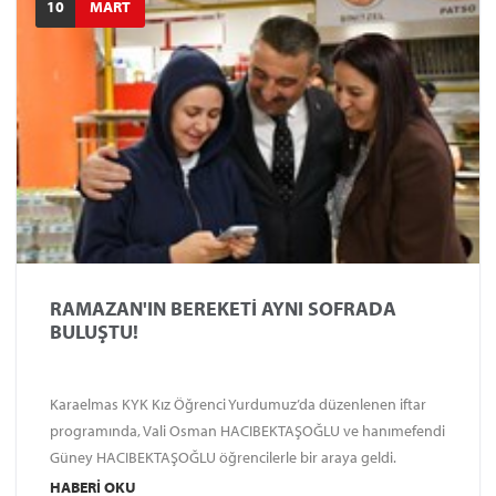
10
MART
RAMAZAN'IN BEREKETİ AYNI SOFRADA
BULUŞTU!
Karaelmas KYK Kız Öğrenci Yurdumuz’da düzenlenen iftar
programında, Vali Osman HACIBEKTAŞOĞLU ve hanımefendi
Güney HACIBEKTAŞOĞLU öğrencilerle bir araya geldi.
HABERI OKU