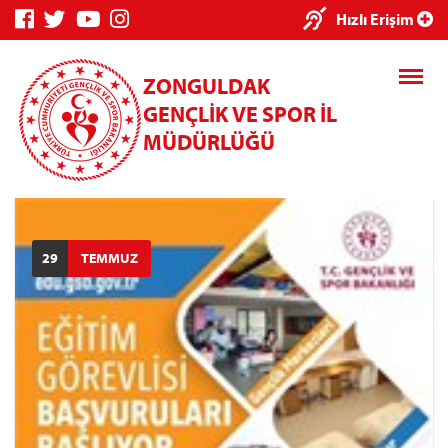
×
Hızlı Erişim
ZONGULDAK
GENÇLİK VE SPOR İL
MÜDÜRLÜĞÜ
Genç Bilgi
Spor Bilgi
Kredi/Yurt
Sistemi
Sistemi
İşlemleri
29
TEMMUZ
Kredi/Yurt E-
Ödeme