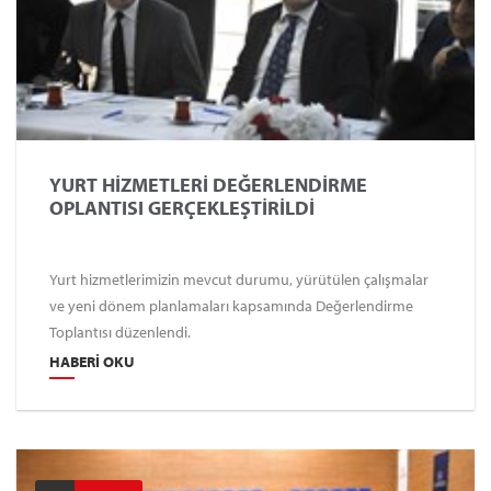
YURT HİZMETLERİ DEĞERLENDİRME
OPLANTISI GERÇEKLEŞTİRİLDİ
Yurt hizmetlerimizin mevcut durumu, yürütülen çalışmalar
ve yeni dönem planlamaları kapsamında Değerlendirme
Toplantısı düzenlendi.
HABERI OKU