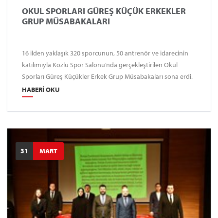
OKUL SPORLARI GÜREŞ KÜÇÜK ERKEKLER
GRUP MÜSABAKALARI
16 ilden yaklaşık 320 sporcunun, 50 antrenör ve idarecinin
katılımıyla Kozlu Spor Salonu’nda gerçekleştirilen Okul
Sporları Güreş Küçükler Erkek Grup Müsabakaları sona erdi.
HABERI OKU
31
MART