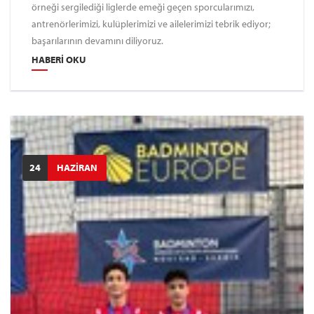
örneği sergilediği liglerde emeği geçen sporcularımızı,
antrenörlerimizi, kulüplerimizi ve ailelerimizi tebrik ediyor;
başarılarının devamını diliyoruz.
HABERI OKU
24
HAZİRAN