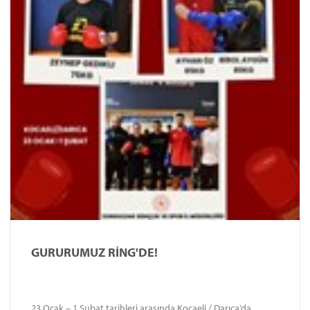
GURURUMUZ RİNG'DE!
23 Ocak – 1 Şubat tarihleri arasında Kocaeli / Darıca’da