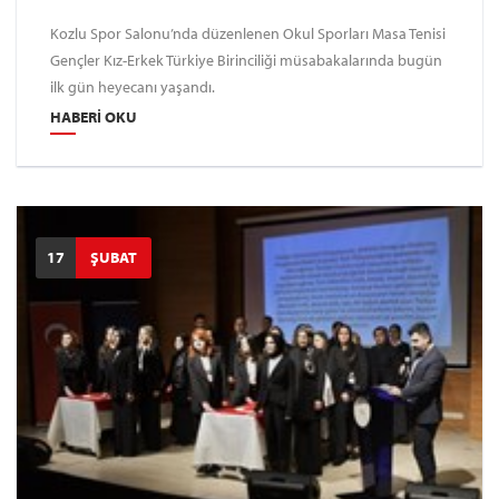
Kozlu Spor Salonu’nda düzenlenen Okul Sporları Masa Tenisi
Gençler Kız-Erkek Türkiye Birinciliği müsabakalarında bugün
ilk gün heyecanı yaşandı.
HABERI OKU
17
ŞUBAT