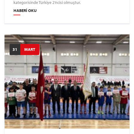
kategorisinde Türkiye 2’ncisi olmuştur.
HABERI OKU
31
MART