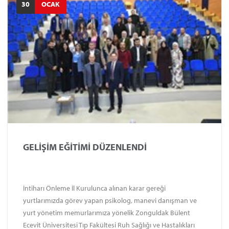
30
OCAK
GELİŞİM EĞİTİMİ DÜZENLENDİ
İntiharı Önleme İl Kurulunca alınan karar gereği
yurtlarımızda görev yapan psikolog, manevi danışman ve
yurt yönetim memurlarımıza yönelik Zonguldak Bülent
Ecevit Üniversitesi Tıp Fakültesi Ruh Sağlığı ve Hastalıkları