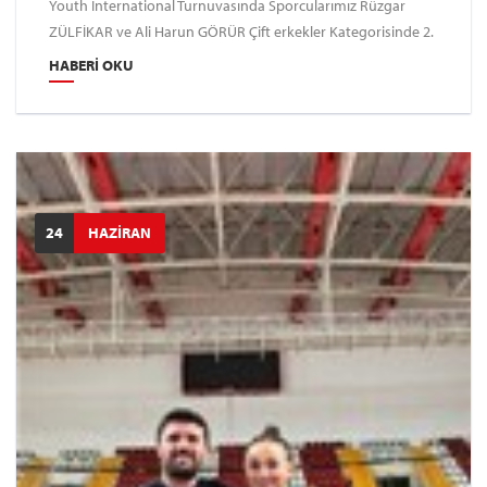
Youth İnternational Turnuvasında Sporcularımız Rüzgar
ZÜLFİKAR ve Ali Harun GÖRÜR Çift erkekler Kategorisinde 2.
Olmuştur
HABERI OKU
24
HAZİRAN