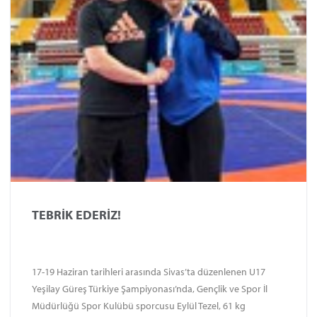
TEBRİK EDERİZ!
17-19 Haziran tarihleri arasında Sivas’ta düzenlenen U17
Yeşilay Güreş Türkiye Şampiyonası’nda, Gençlik ve Spor İl
Müdürlüğü Spor Kulübü sporcusu Eylül Tezel, 61 kg