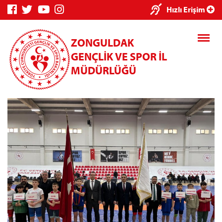
×
Hızlı Erişim
ZONGULDAK
GENÇLİK VE SPOR İL
MÜDÜRLÜĞÜ
Genç Bilgi
Spor Bilgi
Kredi/Yurt
Sistemi
Sistemi
İşlemleri
Kredi/Yurt E-
Ödeme