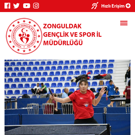
×
Hızlı Erişim
ZONGULDAK
GENÇLİK VE SPOR İL
MÜDÜRLÜĞÜ
Genç Bilgi
Spor Bilgi
Kredi/Yurt
Sistemi
Sistemi
İşlemleri
Kredi/Yurt E-
Ödeme