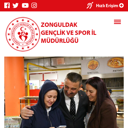
×
Hızlı Erişim
ZONGULDAK
GENÇLİK VE SPOR İL
MÜDÜRLÜĞÜ
Genç Bilgi
Spor Bilgi
Kredi/Yurt
Sistemi
Sistemi
İşlemleri
Kredi/Yurt E-
Ödeme