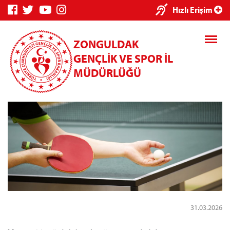
×
Hızlı Erişim
ZONGULDAK
GENÇLİK VE SPOR İL
MÜDÜRLÜĞÜ
Genç Bilgi
Spor Bilgi
Kredi/Yurt
Sistemi
Sistemi
İşlemleri
Kredi/Yurt E-
Ödeme
31.03.2026