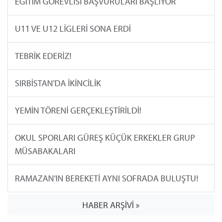
EĞİTİM GÖREVLİSİ BAŞVURULARI BAŞLIYOR
U11 VE U12 LİGLERİ SONA ERDİ
TEBRİK EDERİZ!
SIRBİSTAN'DA İKİNCİLİK
YEMİN TÖRENİ GERÇEKLEŞTİRİLDİ!
OKUL SPORLARI GÜREŞ KÜÇÜK ERKEKLER GRUP
MÜSABAKALARI
RAMAZAN'IN BEREKETİ AYNI SOFRADA BULUŞTU!
HABER ARŞİVİ »