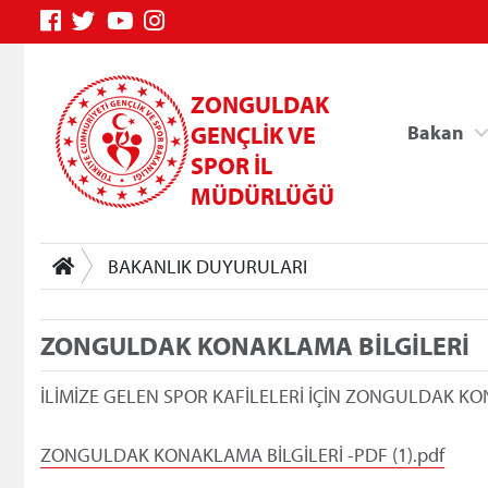
ZONGULDAK
GENÇLİK VE
Bakan
SPOR İL
MÜDÜRLÜĞÜ
BAKANLIK DUYURULARI
ZONGULDAK KONAKLAMA BİLGİLERİ
Genç Bilgi Sistemi
İLİMİZE GELEN SPOR KAFİLELERİ İÇİN ZONGULDAK KO
ZONGULDAK KONAKLAMA BİLGİLERİ -PDF (1).pdf