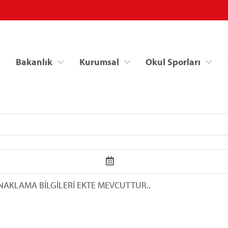
Bakanlık
Kurumsal
Okul Sporları
Spor Bilgi Sistemi
Kredi/Yurt İşlemle
NAKLAMA BİLGİLERİ EKTE MEVCUTTUR..