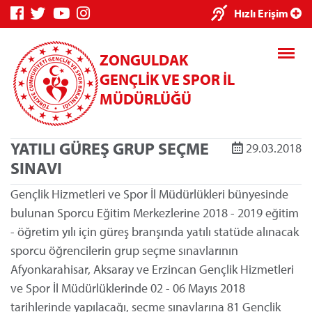
×
Hızlı Erişim
ZONGULDAK
GENÇLİK VE SPOR İL
MÜDÜRLÜĞÜ
YATILI GÜREŞ GRUP SEÇME
29.03.2018
Genç Bilgi
Spor Bilgi
Kredi/Yurt
SINAVI
Sistemi
Sistemi
İşlemleri
Gençlik Hizmetleri ve Spor İl Müdürlükleri bünyesinde
bulunan Sporcu Eğitim Merkezlerine 2018 - 2019 eğitim
- öğretim yılı için güreş branşında yatılı statüde alınacak
sporcu öğrencilerin grup seçme sınavlarının
Kredi/Yurt E-
Afyonkarahisar, Aksaray ve Erzincan Gençlik Hizmetleri
Ödeme
ve Spor İl Müdürlüklerinde 02 - 06 Mayıs 2018
tarihlerinde yapılacağı, seçme sınavlarına 81 Gençlik