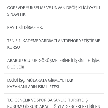
GÖREVDE YÜKSELME VE UNVAN DEĞİŞİKLİĞİ YAZILI
SINAVI HK.
KAYIT SİLDİRME HK.
TENİS 1. KADEME YARDIMCI ANTRENÖR YETİŞTİRME
KURSU
ARABULUCULUK GÖRÜŞMELERİNE İLİŞKİN İLETİŞİM
BİLGİLERİ
DAİMİ İŞÇİ MÜLAKATA GİRMEYE HAK
KAZANANLARIN İSİM LİSTESİ
T.C. GENÇLİK VE SPOR BAKANLIĞI TÜRKİYE İŞ
KURUMU (İŞKUR) ARACILIĞIYLA GERÇEKLEŞTİRİLEN