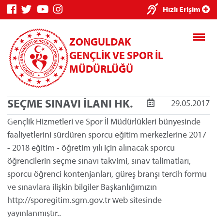
×
Hızlı Erişim
ZONGULDAK
GENÇLİK VE SPOR İL
MÜDÜRLÜĞÜ
SEÇME SINAVI İLANI HK.
29.05.2017
Genç Bilgi
Spor Bilgi
Kredi/Yurt
Sistemi
Sistemi
İşlemleri
Gençlik Hizmetleri ve Spor İl Müdürlükleri bünyesinde
faaliyetlerini sürdüren sporcu eğitim merkezlerine 2017
- 2018 eğitim - öğretim yılı için alınacak sporcu
öğrencilerin seçme sınavı takvimi, sınav talimatları,
sporcu öğrenci kontenjanları, güreş branşı tercih formu
Kredi/Yurt E-
ve sınavlara ilişkin bilgiler Başkanlığımızın
Ödeme
http://sporegitim.sgm.gov.tr web sitesinde
yayınlanmıştır..