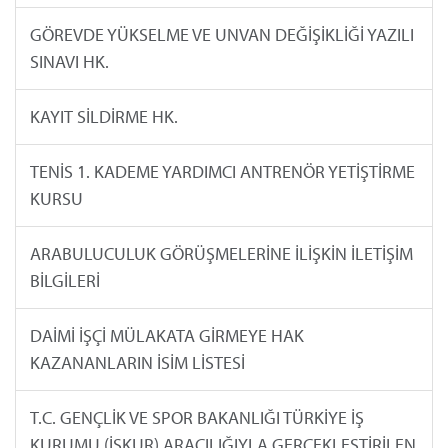
GÖREVDE YÜKSELME VE UNVAN DEĞİŞİKLİĞİ YAZILI
SINAVI HK.
KAYIT SİLDİRME HK.
TENİS 1. KADEME YARDIMCI ANTRENÖR YETİŞTİRME
KURSU
ARABULUCULUK GÖRÜŞMELERİNE İLİŞKİN İLETİŞİM
BİLGİLERİ
DAİMİ İŞÇİ MÜLAKATA GİRMEYE HAK
KAZANANLARIN İSİM LİSTESİ
T.C. GENÇLİK VE SPOR BAKANLIĞI TÜRKİYE İŞ
KURUMU (İŞKUR) ARACILIĞIYLA GERÇEKLEŞTİRİLEN